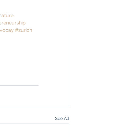
nature
reneurship
vocay
#zurich
See All