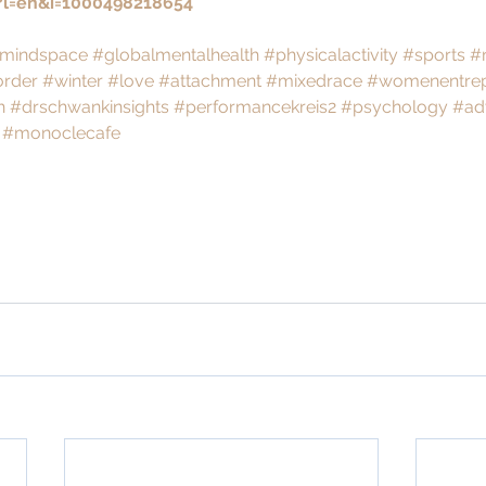
?l=en&i=1000498218654
mindspace
#globalmentalhealth
#physicalactivity
#sports
#
order
#winter
#love
#attachment
#mixedrace
#womenentrep
h
#drschwankinsights
#performancekreis2
#psychology
#ad
#monoclecafe