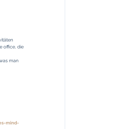
vitäten 
office, die 
, was man 
es-mind-