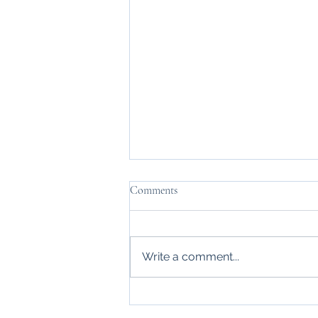
Comments
Write a comment...
Identity crisis of high performing
women