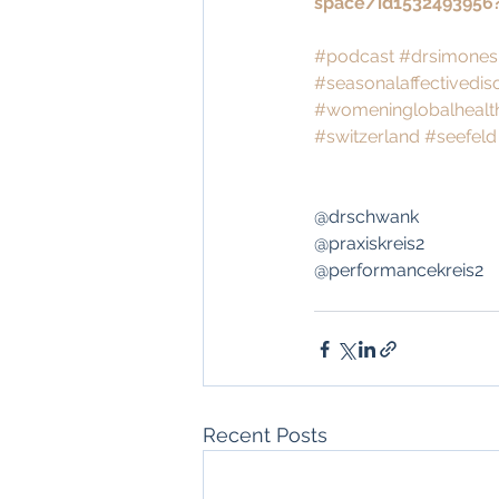
space/id1532493956
#podcast
#drsimones
#seasonalaffectivedis
#womeninglobalhealt
#switzerland
#seefeld
@drschwank
@praxiskreis2
@performancekreis2
Recent Posts