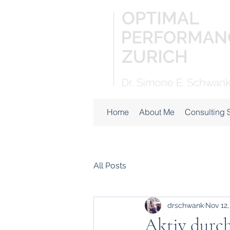
Home
About Me
Consulting 
All Posts
drschwank
Nov 12,
Aktiv durc